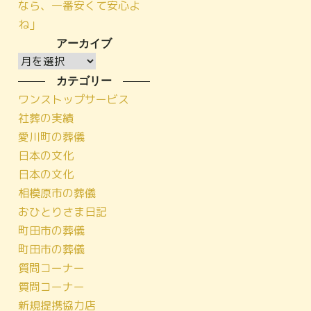
なら、一番安くて安心よ
ね」
アーカイブ
ア
ー
カテゴリー
カ
ワンストップサービス
イ
社葬の実績
ブ
愛川町の葬儀
日本の文化
日本の文化
相模原市の葬儀
おひとりさま日記
町田市の葬儀
町田市の葬儀
質問コーナー
質問コーナー
新規提携協力店