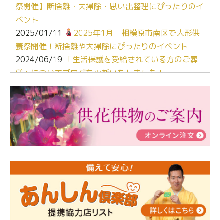
祭開催】断捨離・大掃除・思い出整理にぴったりのイ
ベント
2025/01/11
2025年1月 相模原市南区で人形供
養祭開催！断捨離や大掃除にぴったりのイベント
2024/06/19
「生活保護を受給されている方のご葬
儀」についてブログを更新いたしました！
2024/03/06
【終活なるほど教室】「マンガで学
ぶ！はじめてのお葬式」小さな家族葬ハウス®町田成
瀬 ご参加ありがとうございました！
2024/01/19
令和6年能登半島地震災害の寄付のご報
告
2024/01/01
年始もご遠慮無くお電話ください。
2024/01/01
人形供養 寄付のご報告
2023/12/16
終活なるほど教室＠小さな家族葬ハウ
ス®上鶴間 エンディングノートを書いてみよう！
2023/11/29
永田屋創業110周年記念式典 レンブラ
ントホテル東京町田