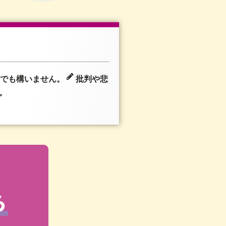
加でも構いません。
批判や悲
。