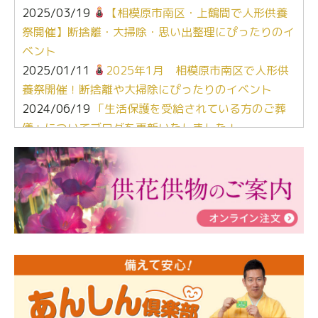
2025/03/19
【相模原市南区・上鶴間で人形供養
祭開催】断捨離・大掃除・思い出整理にぴったりのイ
ベント
2025/01/11
2025年1月 相模原市南区で人形供
養祭開催！断捨離や大掃除にぴったりのイベント
2024/06/19
「生活保護を受給されている方のご葬
儀」についてブログを更新いたしました！
2024/03/06
【終活なるほど教室】「マンガで学
ぶ！はじめてのお葬式」小さな家族葬ハウス®町田成
瀬 ご参加ありがとうございました！
2024/01/19
令和6年能登半島地震災害の寄付のご報
告
2024/01/01
年始もご遠慮無くお電話ください。
2024/01/01
人形供養 寄付のご報告
2023/12/16
終活なるほど教室＠小さな家族葬ハウ
ス®上鶴間 エンディングノートを書いてみよう！