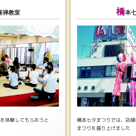
橋
座禅教室
本
化を体験してもらおうと
橋本七夕まつりでは、店舗
室
まつりを盛り上げました