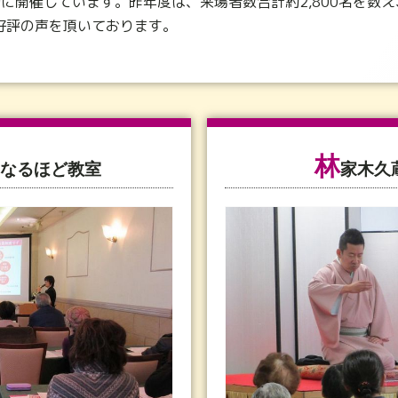
に開催しています。昨年度は、来場者数合計約2,800名を数え
ご好評の声を頂いております。
林
なるほど教室
家木久