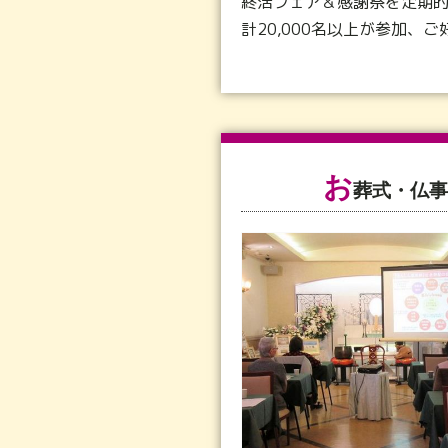
終活フェア＆感謝祭を定期的
計20,000名以上が参加、
お
葬式・仏事