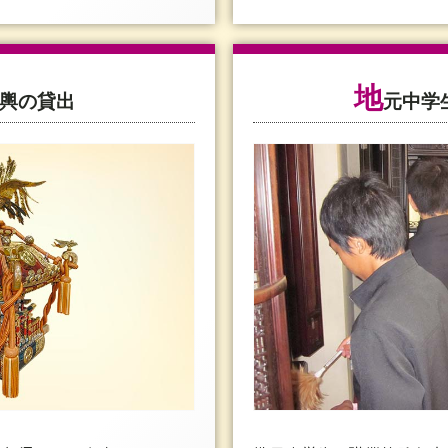
地
輿の貸出
元中学