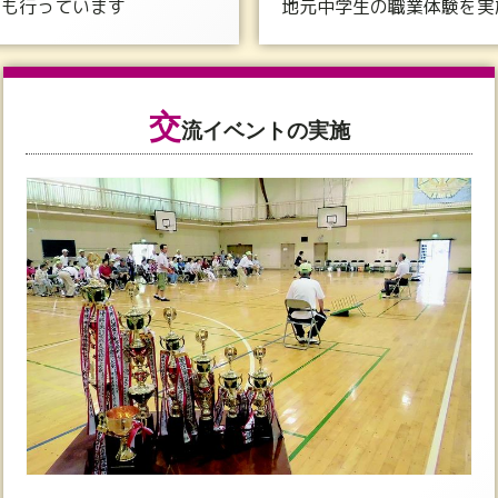
出も行っています
地元中学生の職業体験を実
交
流イベントの実施