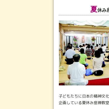
夏
休み
子どもたちに日本の精神文
企画している夏休み座禅教