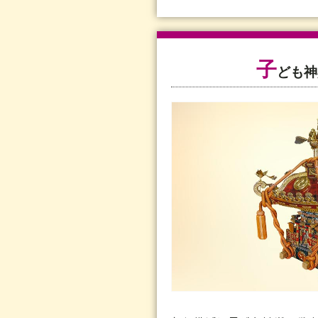
子
ども神