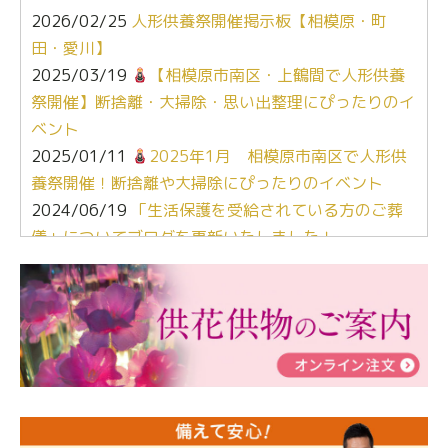
2026/02/25
人形供養祭開催掲示板【相模原・町
田・愛川】
2025/03/19
【相模原市南区・上鶴間で人形供養
祭開催】断捨離・大掃除・思い出整理にぴったりのイ
ベント
2025/01/11
2025年1月 相模原市南区で人形供
養祭開催！断捨離や大掃除にぴったりのイベント
2024/06/19
「生活保護を受給されている方のご葬
儀」についてブログを更新いたしました！
2024/03/06
【終活なるほど教室】「マンガで学
ぶ！はじめてのお葬式」小さな家族葬ハウス®町田成
瀬 ご参加ありがとうございました！
2024/01/19
令和6年能登半島地震災害の寄付のご報
告
2024/01/01
年始もご遠慮無くお電話ください。
2024/01/01
人形供養 寄付のご報告