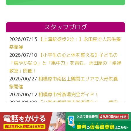
スタッフブログ
2026/07/13
【上溝駅徒歩2分！】永田屋で人形供養
祭開催
2026/07/10
【小学生の心と体を整える】子どもの
「穏やかな心」と「集中力」を育む、永田屋の「坐禅
教室」開催！
2026/06/27
相模原市南区上鶴間エリアで人形供養
祭開催
2026/06/12
相模原市営斎場完全ガイド！
2026/06/09
「公営の相模原市営斎場なら、一番安
くて安心よね」
2026/05/12
【ぶっちゃけ比較】葬儀社選び、キー
ワードは「心」と「地元愛」でした。