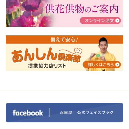
瀬 ご参加ありがとうございました！
2024/01/19
令和6年能登半島地震災害の寄付のご報
告
2024/01/01
年始もご遠慮無くお電話ください。
2024/01/01
人形供養 寄付のご報告
2023/12/16
終活なるほど教室＠小さな家族葬ハウ
ス®上鶴間 エンディングノートを書いてみよう！
2023/11/29
永田屋創業110周年記念式典 レンブラ
ントホテル東京町田