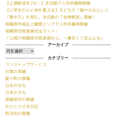
【上溝駅徒歩2分！】永田屋で人形供養祭開催
【小学生の心と体を整える】子どもの「穏やかな心」と
「集中力」を育む、永田屋の「坐禅教室」開催！
相模原市南区上鶴間エリアで人形供養祭開催
相模原市営斎場完全ガイド！
「公営の相模原市営斎場なら、一番安くて安心よね」
アーカイブ
ア
ー
カテゴリー
ワンストップサービス
カ
社葬の実績
イ
愛川町の葬儀
ブ
日本の文化
日本の文化
相模原市の葬儀
おひとりさま日記
町田市の葬儀