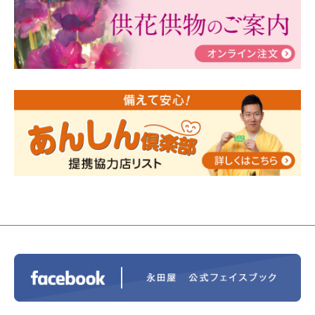
ぶ！はじめてのお葬式」小さな家族葬ハウス®町田成
瀬 ご参加ありがとうございました！
2024/01/19
令和6年能登半島地震災害の寄付のご報
告
2024/01/01
年始もご遠慮無くお電話ください。
2024/01/01
人形供養 寄付のご報告
2023/12/16
終活なるほど教室＠小さな家族葬ハウ
ス®上鶴間 エンディングノートを書いてみよう！
2023/11/29
永田屋創業110周年記念式典 レンブラ
ントホテル東京町田