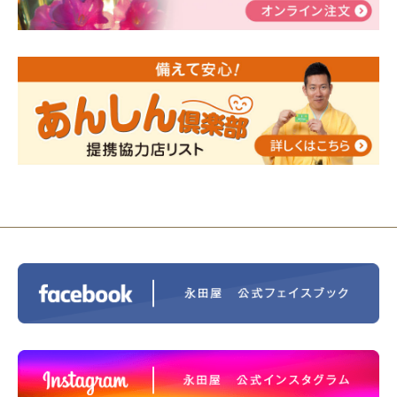
告
2024/01/01
年始もご遠慮無くお電話ください。
2024/01/01
人形供養 寄付のご報告
2023/12/16
終活なるほど教室＠小さな家族葬ハウ
ス®上鶴間 エンディングノートを書いてみよう！
2023/11/29
永田屋創業110周年記念式典 レンブラ
ントホテル東京町田