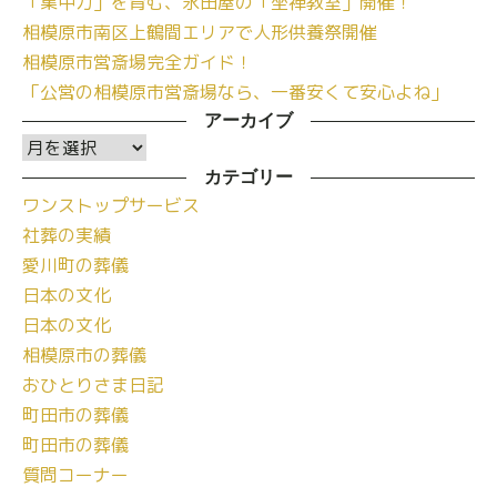
「集中力」を育む、永田屋の「坐禅教室」開催！
相模原市南区上鶴間エリアで人形供養祭開催
相模原市営斎場完全ガイド！
「公営の相模原市営斎場なら、一番安くて安心よね」
アーカイブ
ア
ー
カテゴリー
ワンストップサービス
カ
社葬の実績
イ
愛川町の葬儀
ブ
日本の文化
日本の文化
相模原市の葬儀
おひとりさま日記
町田市の葬儀
町田市の葬儀
質問コーナー