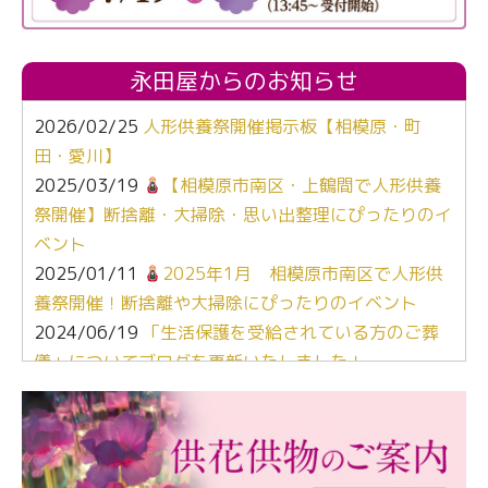
永田屋からのお知らせ
2026/02/25
人形供養祭開催掲示板【相模原・町
田・愛川】
2025/03/19
【相模原市南区・上鶴間で人形供養
祭開催】断捨離・大掃除・思い出整理にぴったりのイ
ベント
2025/01/11
2025年1月 相模原市南区で人形供
養祭開催！断捨離や大掃除にぴったりのイベント
2024/06/19
「生活保護を受給されている方のご葬
儀」についてブログを更新いたしました！
2024/03/06
【終活なるほど教室】「マンガで学
ぶ！はじめてのお葬式」小さな家族葬ハウス®町田成
瀬 ご参加ありがとうございました！
2024/01/19
令和6年能登半島地震災害の寄付のご報