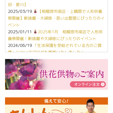
田・愛川】
2025/03/19
【相模原市南区・上鶴間で人形供養
祭開催】断捨離・大掃除・思い出整理にぴったりのイ
ベント
2025/01/11
2025年1月 相模原市南区で人形供
養祭開催！断捨離や大掃除にぴったりのイベント
2024/06/19
「生活保護を受給されている方のご葬
儀」についてブログを更新いたしました！
2024/03/06
【終活なるほど教室】「マンガで学
ぶ！はじめてのお葬式」小さな家族葬ハウス®町田成
瀬 ご参加ありがとうございました！
2024/01/19
令和6年能登半島地震災害の寄付のご報
告
2024/01/01
年始もご遠慮無くお電話ください。
2024/01/01
人形供養 寄付のご報告
2023/12/16
終活なるほど教室＠小さな家族葬ハウ