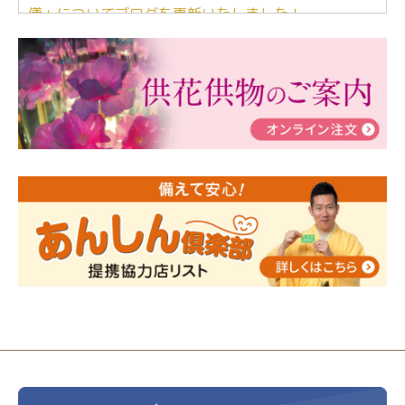
儀」についてブログを更新いたしました！
2024/03/06
【終活なるほど教室】「マンガで学
ぶ！はじめてのお葬式」小さな家族葬ハウス®町田成
瀬 ご参加ありがとうございました！
2024/01/19
令和6年能登半島地震災害の寄付のご報
告
2024/01/01
年始もご遠慮無くお電話ください。
2024/01/01
人形供養 寄付のご報告
2023/12/16
終活なるほど教室＠小さな家族葬ハウ
ス®上鶴間 エンディングノートを書いてみよう！
2023/11/29
永田屋創業110周年記念式典 レンブラ
ントホテル東京町田