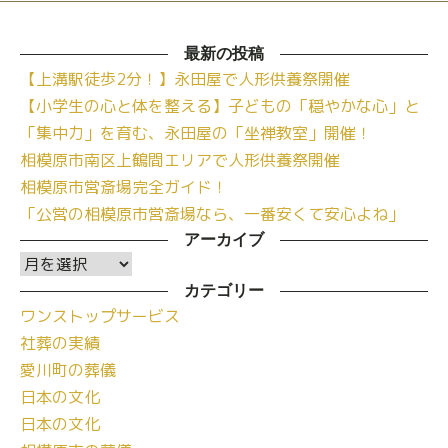
最新の投稿
【上溝駅徒歩2分！】永田屋で人形供養祭開催
【小学生の心と体を整える】子どもの「穏やかな心」と
「集中力」を育む、永田屋の「坐禅教室」開催！
相模原市南区上鶴間エリアで人形供養祭開催
相模原市営斎場完全ガイド！
「公営の相模原市営斎場なら、一番安くて安心よね」
アーカイブ
ア
ー
カテゴリー
ワンストップサービス
カ
社葬の実績
イ
愛川町の葬儀
ブ
日本の文化
日本の文化