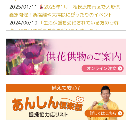
2025/01/11
2025年1月 相模原市南区で人形供
養祭開催！断捨離や大掃除にぴったりのイベント
2024/06/19
「生活保護を受給されている方のご葬
儀」についてブログを更新いたしました！
2024/03/06
【終活なるほど教室】「マンガで学
ぶ！はじめてのお葬式」小さな家族葬ハウス®町田成
瀬 ご参加ありがとうございました！
2024/01/19
令和6年能登半島地震災害の寄付のご報
告
2024/01/01
年始もご遠慮無くお電話ください。
2024/01/01
人形供養 寄付のご報告
2023/12/16
終活なるほど教室＠小さな家族葬ハウ
ス®上鶴間 エンディングノートを書いてみよう！
2023/11/29
永田屋創業110周年記念式典 レンブラ
ントホテル東京町田