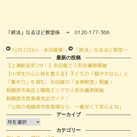
「終活」なるほど教室係 → 0120-177-366
10月22日㈫ 永田屋富士見斎場にてイベント開催決定☆彡
「終活」なるほど教室★季節のお料理お食事会★メモリアルハウス城山
最新の投稿
【上溝駅徒歩2分！】永田屋で人形供養祭開催
【小学生の心と体を整える】子どもの「穏やかな心」と
「集中力」を育む、永田屋の「坐禅教室」開催！
相模原市南区上鶴間エリアで人形供養祭開催
相模原市営斎場完全ガイド！
「公営の相模原市営斎場なら、一番安くて安心よね」
アーカイブ
ア
ー
カテゴリー