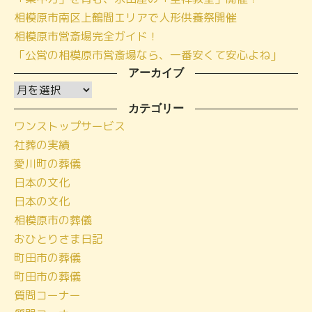
相模原市南区上鶴間エリアで人形供養祭開催
相模原市営斎場完全ガイド！
「公営の相模原市営斎場なら、一番安くて安心よね」
アーカイブ
ア
ー
カテゴリー
ワンストップサービス
カ
社葬の実績
イ
愛川町の葬儀
ブ
日本の文化
日本の文化
相模原市の葬儀
おひとりさま日記
町田市の葬儀
町田市の葬儀
質問コーナー