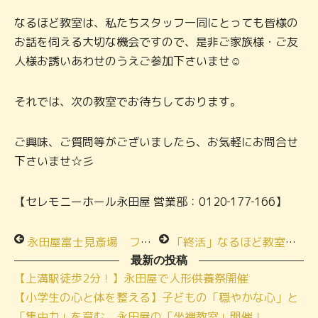
なるほど教室は、私たちスタッフ一同にとっても皆様の
お話を伺える大切な機会ですので、是非ご家族様・ご友
人様お誘いあわせのうえご参加下さいませ☺
それでは、次の教室でお待ちしております。
ご興味、ご質問等がございましたら、お気軽にお問合せ
下さいませ☆彡
【セレモニーホール永田屋 営業部：0120‐177‐166】
永田屋富士見斎場 フジミ ハッピー終活祭☆彡
「終活」なるほど教室★季節のお料理お食事会★メモリアルハウス西橋本
最新の投稿
【上溝駅徒歩2分！】永田屋で人形供養祭開催
【小学生の心と体を整える】子どもの「穏やかな心」と
「集中力」を育む、永田屋の「坐禅教室」開催！