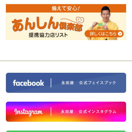
2024/01/01
人形供養 寄付のご報告
2023/12/16
終活なるほど教室＠小さな家族葬ハウ
ス®上鶴間 エンディングノートを書いてみよう！
2023/11/29
永田屋創業110周年記念式典 レンブラ
ントホテル東京町田