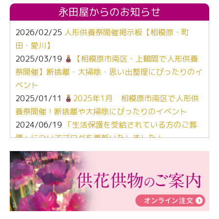
永田屋からのお知らせ
2026/02/25
人形供養祭開催掲示板【相模原・町
田・愛川】
2025/03/19
【相模原市南区・上鶴間で人形供養
祭開催】断捨離・大掃除・思い出整理にぴったりのイ
ベント
2025/01/11
2025年1月 相模原市南区で人形供
養祭開催！断捨離や大掃除にぴったりのイベント
2024/06/19
「生活保護を受給されている方のご葬
儀」についてブログを更新いたしました！
2024/03/06
【終活なるほど教室】「マンガで学
ぶ！はじめてのお葬式」小さな家族葬ハウス®町田成
瀬 ご参加ありがとうございました！
2024/01/19
令和6年能登半島地震災害の寄付のご報
告
2024/01/01
年始もご遠慮無くお電話ください。