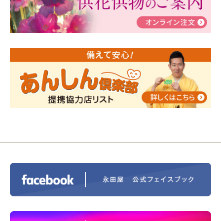
2024/01/19
令和6年能登半島地震災害の寄付のご報
告
2024/01/01
年始もご遠慮無くお電話ください。
2024/01/01
人形供養 寄付のご報告
2023/12/16
終活なるほど教室＠小さな家族葬ハウ
ス®上鶴間 エンディングノートを書いてみよう！
2023/11/29
永田屋創業110周年記念式典 レンブラ
ントホテル東京町田