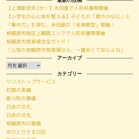
最新の投稿
【上溝駅徒歩2分！】永田屋で人形供養祭開催
【小学生の心と体を整える】子どもの「穏やかな心」と
「集中力」を育む、永田屋の「坐禅教室」開催！
相模原市南区上鶴間エリアで人形供養祭開催
相模原市営斎場完全ガイド！
「公営の相模原市営斎場なら、一番安くて安心よね」
アーカイブ
ア
ー
カテゴリー
ワンストップサービス
カ
社葬の実績
イ
愛川町の葬儀
ブ
日本の文化
日本の文化
相模原市の葬儀
おひとりさま日記