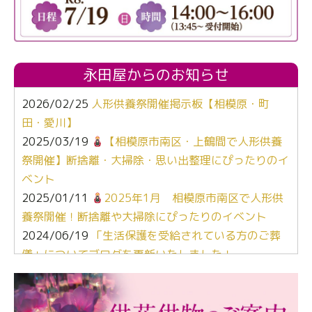
永田屋からのお知らせ
2026/02/25
人形供養祭開催掲示板【相模原・町
田・愛川】
2025/03/19
【相模原市南区・上鶴間で人形供養
祭開催】断捨離・大掃除・思い出整理にぴったりのイ
ベント
2025/01/11
2025年1月 相模原市南区で人形供
養祭開催！断捨離や大掃除にぴったりのイベント
2024/06/19
「生活保護を受給されている方のご葬
儀」についてブログを更新いたしました！
2024/03/06
【終活なるほど教室】「マンガで学
ぶ！はじめてのお葬式」小さな家族葬ハウス®町田成
瀬 ご参加ありがとうございました！