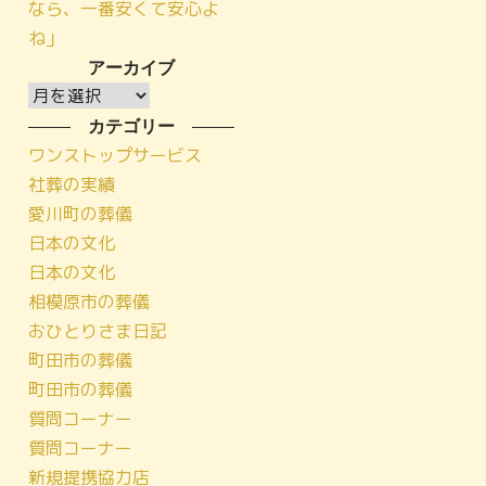
なら、一番安くて安心よ
ね」
アーカイブ
ア
ー
カテゴリー
カ
ワンストップサービス
イ
社葬の実績
ブ
愛川町の葬儀
日本の文化
日本の文化
相模原市の葬儀
おひとりさま日記
町田市の葬儀
町田市の葬儀
質問コーナー
質問コーナー
新規提携協力店