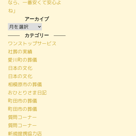
なら、一番安くて安心よ
ね」
アーカイブ
ア
ー
カテゴリー
カ
ワンストップサービス
イ
社葬の実績
ブ
愛川町の葬儀
日本の文化
日本の文化
相模原市の葬儀
おひとりさま日記
町田市の葬儀
町田市の葬儀
質問コーナー
質問コーナー
新規提携協力店