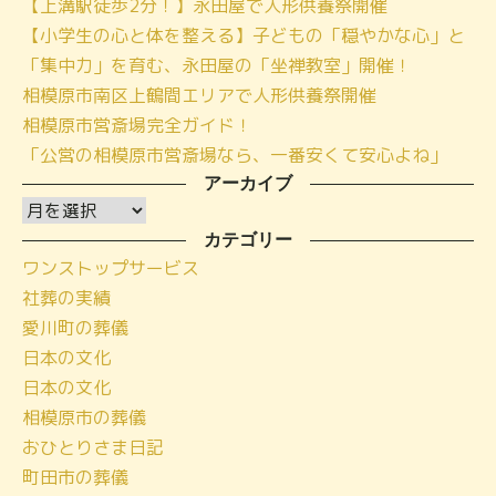
【上溝駅徒歩2分！】永田屋で人形供養祭開催
【小学生の心と体を整える】子どもの「穏やかな心」と
「集中力」を育む、永田屋の「坐禅教室」開催！
相模原市南区上鶴間エリアで人形供養祭開催
相模原市営斎場完全ガイド！
「公営の相模原市営斎場なら、一番安くて安心よね」
アーカイブ
ア
ー
カテゴリー
ワンストップサービス
カ
社葬の実績
イ
愛川町の葬儀
ブ
日本の文化
日本の文化
相模原市の葬儀
おひとりさま日記
町田市の葬儀