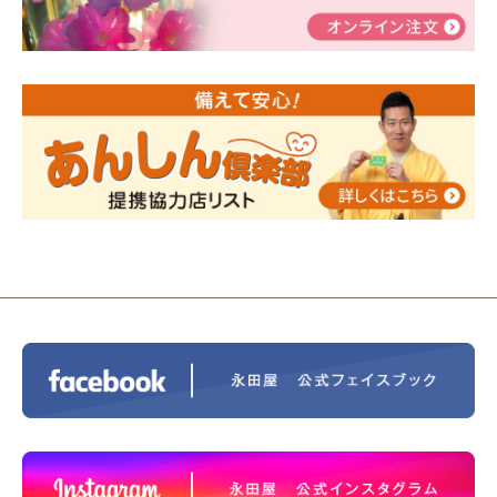
2024/01/19
令和6年能登半島地震災害の寄付のご報
告
2024/01/01
年始もご遠慮無くお電話ください。
2024/01/01
人形供養 寄付のご報告
2023/12/16
終活なるほど教室＠小さな家族葬ハウ
ス®上鶴間 エンディングノートを書いてみよう！
2023/11/29
永田屋創業110周年記念式典 レンブラ
ントホテル東京町田