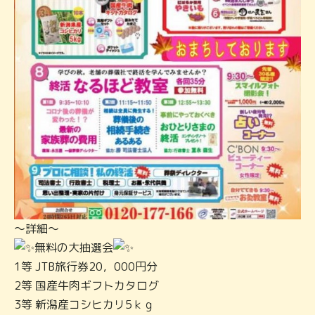
～詳細～
無料の大抽選会
1等 JTB旅行券20，000円分
2等 国産牛肉ギフトカタログ
3等 新潟産コシヒカリ5ｋｇ