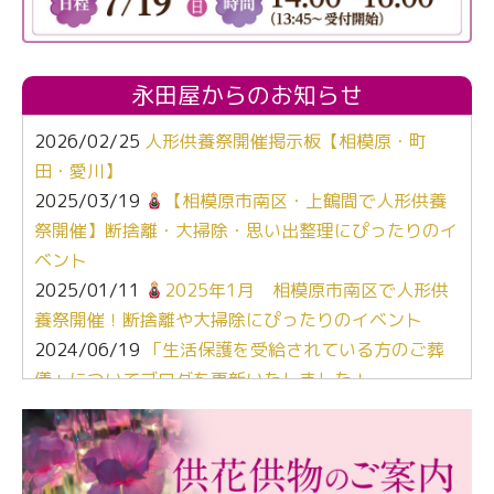
永田屋からのお知らせ
2026/02/25
人形供養祭開催掲示板【相模原・町
田・愛川】
2025/03/19
【相模原市南区・上鶴間で人形供養
祭開催】断捨離・大掃除・思い出整理にぴったりのイ
ベント
2025/01/11
2025年1月 相模原市南区で人形供
養祭開催！断捨離や大掃除にぴったりのイベント
2024/06/19
「生活保護を受給されている方のご葬
儀」についてブログを更新いたしました！
2024/03/06
【終活なるほど教室】「マンガで学
ぶ！はじめてのお葬式」小さな家族葬ハウス®町田成
瀬 ご参加ありがとうございました！