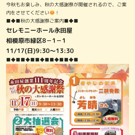
今秋もお楽しみ、秋の大感謝祭が開催されるので、ご案
内をさせてください
！
■◆■秋の大感
謝祭ご案内■◆■
セレモニーホール永田屋
相模原市緑区8－1－1
11/17(日)9:30〜13:30
■◆■
■◆■
■◆■
■◆■
■◆■