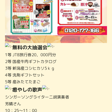
無料の大
抽選会
1等 JTB旅行券20，000円分
2等 国産牛肉ギフトカタログ
3等 新潟産コシヒカリ5ｋｇ
4等 洗剤ギフトセット
5等 産みたてたまご
癒やしの歌声
シンガーソングライター二胡演奏者
芳晴さん
10：25～11：00