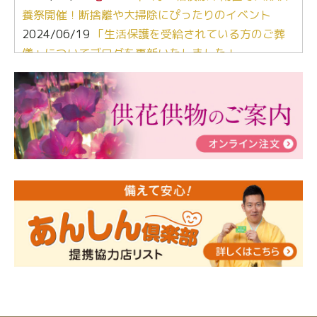
養祭開催！断捨離や大掃除にぴったりのイベント
2024/06/19
「生活保護を受給されている方のご葬
儀」についてブログを更新いたしました！
2024/03/06
【終活なるほど教室】「マンガで学
ぶ！はじめてのお葬式」小さな家族葬ハウス®町田成
瀬 ご参加ありがとうございました！
2024/01/19
令和6年能登半島地震災害の寄付のご報
告
2024/01/01
年始もご遠慮無くお電話ください。
2024/01/01
人形供養 寄付のご報告
2023/12/16
終活なるほど教室＠小さな家族葬ハウ
ス®上鶴間 エンディングノートを書いてみよう！
2023/11/29
永田屋創業110周年記念式典 レンブラ
ントホテル東京町田