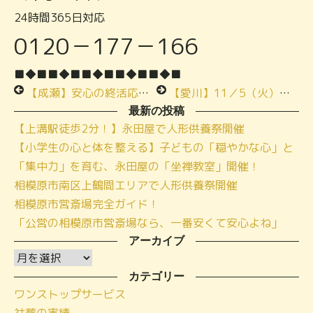
24時間365日対応
0120－177－166
■◆■
■◆■
■◆■
■◆■
■◆■
【成瀬】安心の終活応援セミナーご参加ありがとうございます
【愛川】11／5（火）季節のお料理お食事会ご案内
最新の投稿
【上溝駅徒歩2分！】永田屋で人形供養祭開催
【小学生の心と体を整える】子どもの「穏やかな心」と
「集中力」を育む、永田屋の「坐禅教室」開催！
相模原市南区上鶴間エリアで人形供養祭開催
相模原市営斎場完全ガイド！
「公営の相模原市営斎場なら、一番安くて安心よね」
アーカイブ
ア
ー
カテゴリー
ワンストップサービス
カ