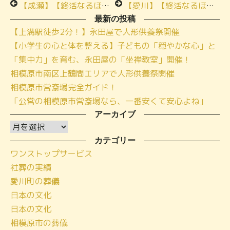
【成瀬】【終活なるほど教室】小さな家族葬ハウスの流れと費用について
【愛川】【終活なるほど教室】葬儀後の手続き ご参加ありがとうございます
最新の投稿
【上溝駅徒歩2分！】永田屋で人形供養祭開催
【小学生の心と体を整える】子どもの「穏やかな心」と
「集中力」を育む、永田屋の「坐禅教室」開催！
相模原市南区上鶴間エリアで人形供養祭開催
相模原市営斎場完全ガイド！
「公営の相模原市営斎場なら、一番安くて安心よね」
アーカイブ
ア
ー
カテゴリー
ワンストップサービス
カ
社葬の実績
イ
愛川町の葬儀
ブ
日本の文化
日本の文化
相模原市の葬儀