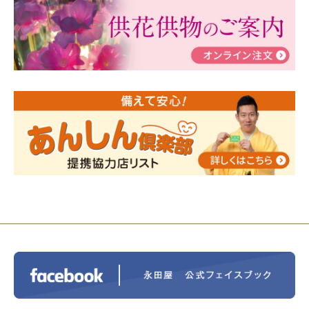
ぶ！はじめてのお葬式」小さな家族葬ハウス®町田成
瀬 ご参加ありがとうございました！
2024/01/19
令和6年能登半島地震災害の寄付のご報
告
2024/01/01
年始もご遠慮無くお電話ください。
2024/01/01
人形供養 寄付のご報告
2023/12/16
終活なるほど教室＠小さな家族葬ハウ
ス®上鶴間 エンディングノートを書いてみよう！
2023/11/29
永田屋創業110周年記念式典 レンブラ
ントホテル東京町田