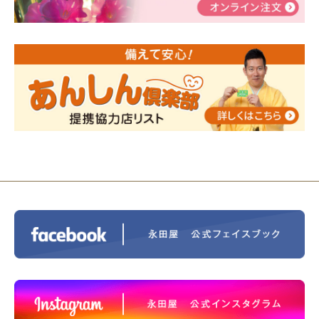
告
2024/01/01
年始もご遠慮無くお電話ください。
2024/01/01
人形供養 寄付のご報告
2023/12/16
終活なるほど教室＠小さな家族葬ハウ
ス®上鶴間 エンディングノートを書いてみよう！
2023/11/29
永田屋創業110周年記念式典 レンブラ
ントホテル東京町田