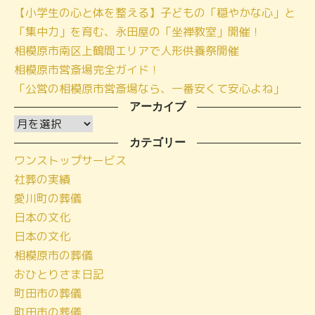
【小学生の心と体を整える】子どもの「穏やかな心」と
「集中力」を育む、永田屋の「坐禅教室」開催！
相模原市南区上鶴間エリアで人形供養祭開催
相模原市営斎場完全ガイド！
「公営の相模原市営斎場なら、一番安くて安心よね」
アーカイブ
ア
ー
カテゴリー
ワンストップサービス
カ
社葬の実績
イ
愛川町の葬儀
ブ
日本の文化
日本の文化
相模原市の葬儀
おひとりさま日記
町田市の葬儀
町田市の葬儀