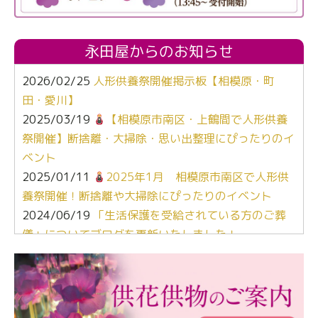
永田屋からのお知らせ
2026/02/25
人形供養祭開催掲示板【相模原・町
田・愛川】
2025/03/19
【相模原市南区・上鶴間で人形供養
祭開催】断捨離・大掃除・思い出整理にぴったりのイ
ベント
2025/01/11
2025年1月 相模原市南区で人形供
養祭開催！断捨離や大掃除にぴったりのイベント
2024/06/19
「生活保護を受給されている方のご葬
儀」についてブログを更新いたしました！
2024/03/06
【終活なるほど教室】「マンガで学
ぶ！はじめてのお葬式」小さな家族葬ハウス®町田成
瀬 ご参加ありがとうございました！
2024/01/19
令和6年能登半島地震災害の寄付のご報