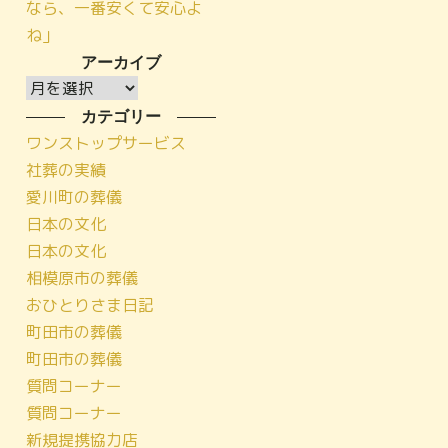
なら、一番安くて安心よ
ね」
アーカイブ
ア
ー
カテゴリー
カ
ワンストップサービス
イ
社葬の実績
ブ
愛川町の葬儀
日本の文化
日本の文化
相模原市の葬儀
おひとりさま日記
町田市の葬儀
町田市の葬儀
質問コーナー
質問コーナー
新規提携協力店