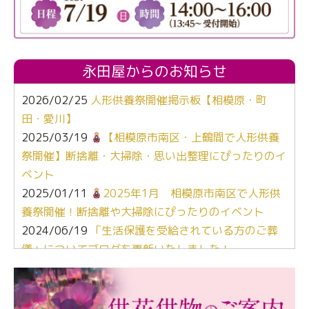
永田屋からのお知らせ
2026/02/25
人形供養祭開催掲示板【相模原・町
田・愛川】
2025/03/19
【相模原市南区・上鶴間で人形供養
祭開催】断捨離・大掃除・思い出整理にぴったりのイ
ベント
2025/01/11
2025年1月 相模原市南区で人形供
養祭開催！断捨離や大掃除にぴったりのイベント
2024/06/19
「生活保護を受給されている方のご葬
儀」についてブログを更新いたしました！
2024/03/06
【終活なるほど教室】「マンガで学
ぶ！はじめてのお葬式」小さな家族葬ハウス®町田成
瀬 ご参加ありがとうございました！