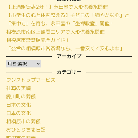
【上溝駅徒歩2分！】永田屋で人形供養祭開催
【小学生の心と体を整える】子どもの「穏やかな心」と
「集中力」を育む、永田屋の「坐禅教室」開催！
相模原市南区上鶴間エリアで人形供養祭開催
相模原市営斎場完全ガイド！
「公営の相模原市営斎場なら、一番安くて安心よね」
アーカイブ
ア
ー
カテゴリー
ワンストップサービス
カ
社葬の実績
イ
愛川町の葬儀
ブ
日本の文化
日本の文化
相模原市の葬儀
おひとりさま日記