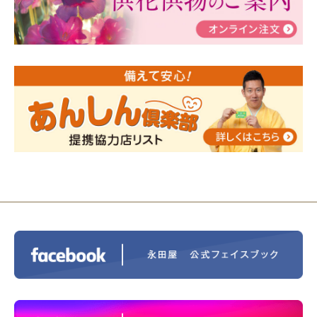
2024/01/19
令和6年能登半島地震災害の寄付のご報
告
2024/01/01
年始もご遠慮無くお電話ください。
2024/01/01
人形供養 寄付のご報告
2023/12/16
終活なるほど教室＠小さな家族葬ハウ
ス®上鶴間 エンディングノートを書いてみよう！
2023/11/29
永田屋創業110周年記念式典 レンブラ
ントホテル東京町田