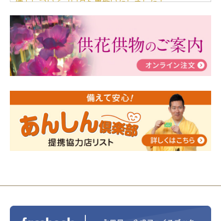
儀」についてブログを更新いたしました！
2024/03/06
【終活なるほど教室】「マンガで学
ぶ！はじめてのお葬式」小さな家族葬ハウス®町田成
瀬 ご参加ありがとうございました！
2024/01/19
令和6年能登半島地震災害の寄付のご報
告
2024/01/01
年始もご遠慮無くお電話ください。
2024/01/01
人形供養 寄付のご報告
2023/12/16
終活なるほど教室＠小さな家族葬ハウ
ス®上鶴間 エンディングノートを書いてみよう！
2023/11/29
永田屋創業110周年記念式典 レンブラ
ントホテル東京町田