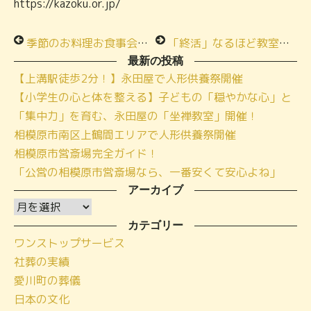
https://kazoku.or.jp/
季節のお料理お食事会＠メモリアルハウス小田急相模原
「終活」なるほど教室★季節のお料理お食事会★小さな家族葬ハウス®町田木曽
最新の投稿
【上溝駅徒歩2分！】永田屋で人形供養祭開催
【小学生の心と体を整える】子どもの「穏やかな心」と
「集中力」を育む、永田屋の「坐禅教室」開催！
相模原市南区上鶴間エリアで人形供養祭開催
相模原市営斎場完全ガイド！
「公営の相模原市営斎場なら、一番安くて安心よね」
アーカイブ
ア
ー
カテゴリー
ワンストップサービス
カ
社葬の実績
イ
愛川町の葬儀
ブ
日本の文化