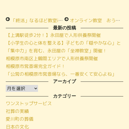
「終活」なるほど教室inメモリアルハウス西橋本
オンライン教室 おうちで「終活」なるほど教室開催いたしました！
最新の投稿
【上溝駅徒歩2分！】永田屋で人形供養祭開催
【小学生の心と体を整える】子どもの「穏やかな心」と
「集中力」を育む、永田屋の「坐禅教室」開催！
相模原市南区上鶴間エリアで人形供養祭開催
相模原市営斎場完全ガイド！
「公営の相模原市営斎場なら、一番安くて安心よね」
アーカイブ
ア
ー
カテゴリー
ワンストップサービス
カ
社葬の実績
イ
愛川町の葬儀
ブ
日本の文化