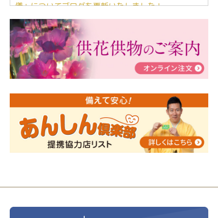
儀」についてブログを更新いたしました！
2024/03/06
【終活なるほど教室】「マンガで学
ぶ！はじめてのお葬式」小さな家族葬ハウス®町田成
瀬 ご参加ありがとうございました！
2024/01/19
令和6年能登半島地震災害の寄付のご報
告
2024/01/01
年始もご遠慮無くお電話ください。
2024/01/01
人形供養 寄付のご報告
2023/12/16
終活なるほど教室＠小さな家族葬ハウ
ス®上鶴間 エンディングノートを書いてみよう！
2023/11/29
永田屋創業110周年記念式典 レンブラ
ントホテル東京町田