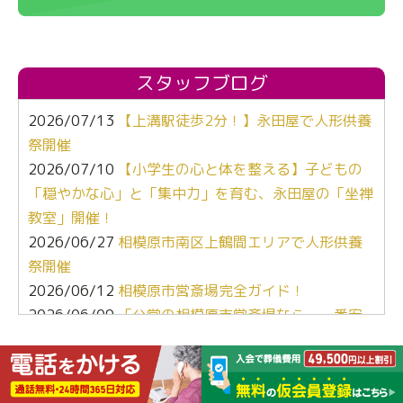
スタッフブログ
2026/07/13
【上溝駅徒歩2分！】永田屋で人形供養
祭開催
2026/07/10
【小学生の心と体を整える】子どもの
「穏やかな心」と「集中力」を育む、永田屋の「坐禅
教室」開催！
2026/06/27
相模原市南区上鶴間エリアで人形供養
祭開催
2026/06/12
相模原市営斎場完全ガイド！
2026/06/09
「公営の相模原市営斎場なら、一番安
くて安心よね」
2026/05/12
【ぶっちゃけ比較】葬儀社選び、キー
ワードは「心」と「地元愛」でした。