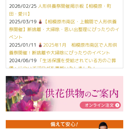
2026/02/25
人形供養祭開催掲示板【相模原・町
田・愛川】
2025/03/19
【相模原市南区・上鶴間で人形供養
祭開催】断捨離・大掃除・思い出整理にぴったりのイ
ベント
2025/01/11
2025年1月 相模原市南区で人形供
養祭開催！断捨離や大掃除にぴったりのイベント
2024/06/19
「生活保護を受給されている方のご葬
儀」についてブログを更新いたしました！
2024/03/06
【終活なるほど教室】「マンガで学
ぶ！はじめてのお葬式」小さな家族葬ハウス®町田成
瀬 ご参加ありがとうございました！
2024/01/19
令和6年能登半島地震災害の寄付のご報
告
2024/01/01
年始もご遠慮無くお電話ください。
2024/01/01
人形供養 寄付のご報告