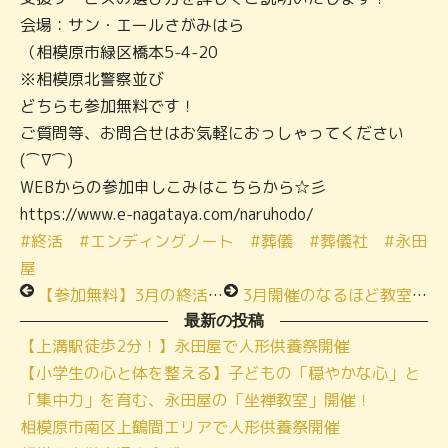
会場：サン・エールさがみはら
（相模原市緑区橋本5-4-20
※相模原北警察並び
どちらも参加無料です！
ご質問等、お問合せはお気軽におっしゃってください
(⌒∇⌒)
WEBからの参加申しこみはこちらから☆彡
https://www.e-nagataya.com/naruhodo/
#終活
#エンディングノート
#葬儀
#葬儀社
#永田
屋
【参加無料】3月の終活教室は西橋本にて！～現在受付中～
3月開催のなるほど教室のご案内～参加費無料～
最新の投稿
【上溝駅徒歩2分！】永田屋で人形供養祭開催
【小学生の心と体を整える】子どもの「穏やかな心」と
「集中力」を育む、永田屋の「坐禅教室」開催！
相模原市南区上鶴間エリアで人形供養祭開催