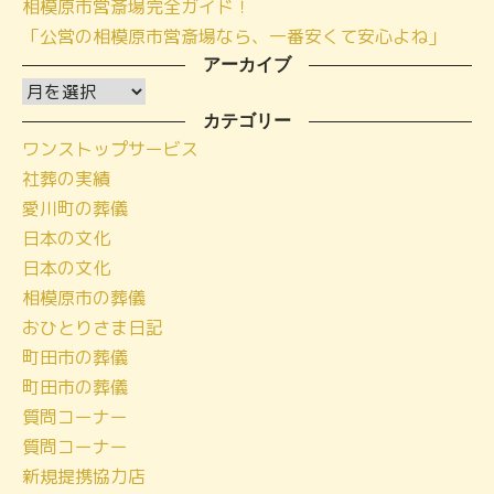
相模原市営斎場完全ガイド！
「公営の相模原市営斎場なら、一番安くて安心よね」
アーカイブ
ア
ー
カテゴリー
ワンストップサービス
カ
社葬の実績
イ
愛川町の葬儀
ブ
日本の文化
日本の文化
相模原市の葬儀
おひとりさま日記
町田市の葬儀
町田市の葬儀
質問コーナー
質問コーナー
新規提携協力店