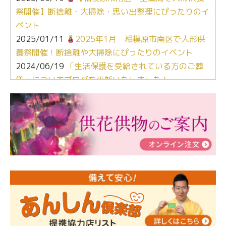
祭開催】断捨離・大掃除・思い出整理にぴったりのイ
ベント
2025/01/11
2025年1月 相模原市南区で人形供
養祭開催！断捨離や大掃除にぴったりのイベント
2024/06/19
「生活保護を受給されている方のご葬
儀」についてブログを更新いたしました！
2024/03/06
【終活なるほど教室】「マンガで学
ぶ！はじめてのお葬式」小さな家族葬ハウス®町田成
瀬 ご参加ありがとうございました！
2024/01/19
令和6年能登半島地震災害の寄付のご報
告
2024/01/01
年始もご遠慮無くお電話ください。
2024/01/01
人形供養 寄付のご報告
2023/12/16
終活なるほど教室＠小さな家族葬ハウ
ス®上鶴間 エンディングノートを書いてみよう！
2023/11/29
永田屋創業110周年記念式典 レンブラ