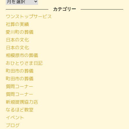
ア
ー
カテゴリー
ワンストップサービス
カ
社葬の実績
イ
愛川町の葬儀
ブ
日本の文化
日本の文化
相模原市の葬儀
おひとりさま日記
町田市の葬儀
町田市の葬儀
質問コーナー
質問コーナー
新規提携協力店
なるほど教室
イベント
ブログ