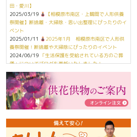
田・愛川】
2025/03/19
【相模原市南区・上鶴間で人形供養
祭開催】断捨離・大掃除・思い出整理にぴったりのイ
ベント
2025/01/11
2025年1月 相模原市南区で人形供
養祭開催！断捨離や大掃除にぴったりのイベント
2024/06/19
「生活保護を受給されている方のご葬
儀」についてブログを更新いたしました！
2024/03/06
【終活なるほど教室】「マンガで学
ぶ！はじめてのお葬式」小さな家族葬ハウス®町田成
瀬 ご参加ありがとうございました！
2024/01/19
令和6年能登半島地震災害の寄付のご報
告
2024/01/01
年始もご遠慮無くお電話ください。
2024/01/01
人形供養 寄付のご報告
2023/12/16
終活なるほど教室＠小さな家族葬ハウ