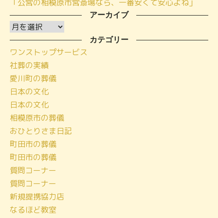
「公営の相模原市営斎場なら、一番安くて安心よね」
アーカイブ
ア
ー
カテゴリー
ワンストップサービス
カ
社葬の実績
イ
愛川町の葬儀
ブ
日本の文化
日本の文化
相模原市の葬儀
おひとりさま日記
町田市の葬儀
町田市の葬儀
質問コーナー
質問コーナー
新規提携協力店
なるほど教室