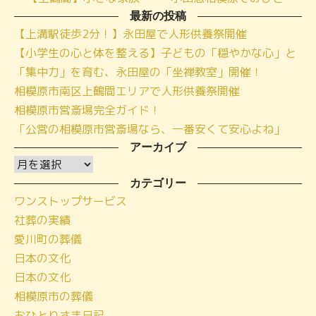
最新の投稿
【上溝駅徒歩2分！】永田屋で人形供養祭開催
【小学生の心と体を整える】子どもの「穏やかな心」と
「集中力」を育む、永田屋の「坐禅教室」開催！
相模原市南区上鶴間エリアで人形供養祭開催
相模原市営斎場完全ガイド！
「公営の相模原市営斎場なら、一番安くて安心よね」
アーカイブ
ア
ー
カテゴリー
ワンストップサービス
カ
社葬の実績
イ
愛川町の葬儀
ブ
日本の文化
日本の文化
相模原市の葬儀
おひとりさま日記