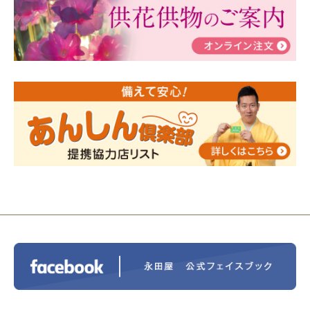
瀬 ご参加ありがとうございました！
2024/01/19
令和6年能登半島地震災害の寄付のご報
告
2024/01/01
年始もご遠慮無くお電話ください。
2024/01/01
人形供養 寄付のご報告
2023/12/16
終活なるほど教室＠小さな家族葬ハウ
ス®上鶴間 エンディングノートを書いてみよう！
2023/11/29
永田屋創業110周年記念式典 レンブラ
ントホテル東京町田