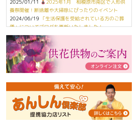
2025/01/11
2025年1月 相模原市南区で人形供
養祭開催！断捨離や大掃除にぴったりのイベント
2024/06/19
「生活保護を受給されている方のご葬
儀」についてブログを更新いたしました！
2024/03/06
【終活なるほど教室】「マンガで学
ぶ！はじめてのお葬式」小さな家族葬ハウス®町田成
瀬 ご参加ありがとうございました！
2024/01/19
令和6年能登半島地震災害の寄付のご報
告
2024/01/01
年始もご遠慮無くお電話ください。
2024/01/01
人形供養 寄付のご報告
2023/12/16
終活なるほど教室＠小さな家族葬ハウ
ス®上鶴間 エンディングノートを書いてみよう！
2023/11/29
永田屋創業110周年記念式典 レンブラ
ントホテル東京町田