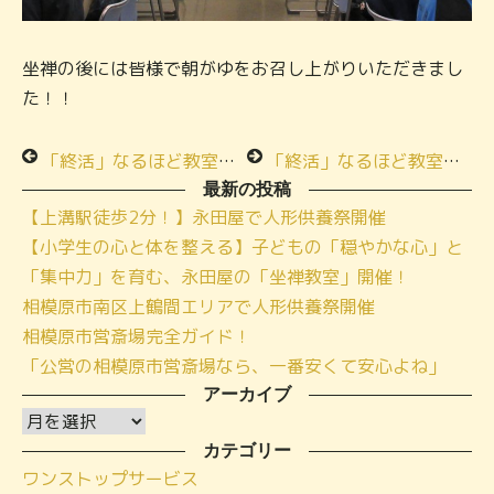
坐禅の後には皆様で朝がゆをお召し上がりいただきまし
た！！
「終活」なるほど教室★季節のお料理お食事会★メモリアルハウス小田急相模原
「終活」なるほど教室 葬儀後の手続きとエンディングノートの書き方★メモリアルハウス西橋本★
最新の投稿
【上溝駅徒歩2分！】永田屋で人形供養祭開催
【小学生の心と体を整える】子どもの「穏やかな心」と
「集中力」を育む、永田屋の「坐禅教室」開催！
相模原市南区上鶴間エリアで人形供養祭開催
相模原市営斎場完全ガイド！
「公営の相模原市営斎場なら、一番安くて安心よね」
アーカイブ
ア
ー
カテゴリー
ワンストップサービス
カ