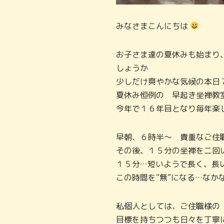
みなさまこんにちは
お子さま達の夏休みも始まり
しょうか
少しだけ爽やかな気候の本日
夏休み恒例の 早起き坐禅教
今年で１６年目となり毎年楽
早朝、６時半～ 貴重なご住
その後、１５分の坐禅を二回
１５分…短いようで長く、長
この時間を”無”になる…なか
私個人としては、ご住職様の
目標を持ちつつも日々を丁寧