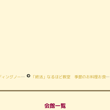
き方講座★富士見斎場
「終活」なるほど教室 季節のお料理お食事会★メモリアルハウス小田急相模原
会館一覧