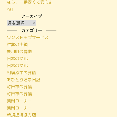
なら、一番安くて安心よ
ね」
アーカイブ
ア
ー
カテゴリー
カ
ワンストップサービス
イ
社葬の実績
ブ
愛川町の葬儀
日本の文化
日本の文化
相模原市の葬儀
おひとりさま日記
町田市の葬儀
町田市の葬儀
質問コーナー
質問コーナー
新規提携協力店