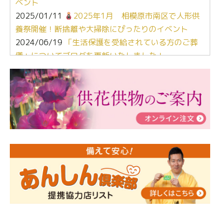
ベント
2025/01/11
2025年1月 相模原市南区で人形供
養祭開催！断捨離や大掃除にぴったりのイベント
2024/06/19
「生活保護を受給されている方のご葬
儀」についてブログを更新いたしました！
2024/03/06
【終活なるほど教室】「マンガで学
ぶ！はじめてのお葬式」小さな家族葬ハウス®町田成
瀬 ご参加ありがとうございました！
2024/01/19
令和6年能登半島地震災害の寄付のご報
告
2024/01/01
年始もご遠慮無くお電話ください。
2024/01/01
人形供養 寄付のご報告
2023/12/16
終活なるほど教室＠小さな家族葬ハウ
ス®上鶴間 エンディングノートを書いてみよう！
2023/11/29
永田屋創業110周年記念式典 レンブラ
ントホテル東京町田