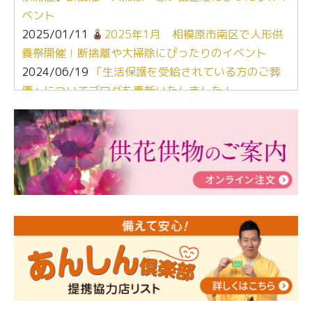
ベント
2025/01/11
2025年1月 相模原市南区で人形供
養祭開催！断捨離や大掃除にぴったりのイベント
2024/06/19
「生活保護を受給されている方のご葬
儀」についてブログを更新いたしました！
2024/03/06
【終活なるほど教室】「マンガで学
ぶ！はじめてのお葬式」小さな家族葬ハウス®町田成
瀬 ご参加ありがとうございました！
2024/01/19
令和6年能登半島地震災害の寄付のご報
告
2024/01/01
年始もご遠慮無くお電話ください。
2024/01/01
人形供養 寄付のご報告
2023/12/16
終活なるほど教室＠小さな家族葬ハウ
ス®上鶴間 エンディングノートを書いてみよう！
2023/11/29
永田屋創業110周年記念式典 レンブラ
ントホテル東京町田