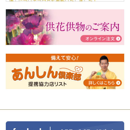
儀」についてブログを更新いたしました！
2024/03/06
【終活なるほど教室】「マンガで学
ぶ！はじめてのお葬式」小さな家族葬ハウス®町田成
瀬 ご参加ありがとうございました！
2024/01/19
令和6年能登半島地震災害の寄付のご報
告
2024/01/01
年始もご遠慮無くお電話ください。
2024/01/01
人形供養 寄付のご報告
2023/12/16
終活なるほど教室＠小さな家族葬ハウ
ス®上鶴間 エンディングノートを書いてみよう！
2023/11/29
永田屋創業110周年記念式典 レンブラ
ントホテル東京町田