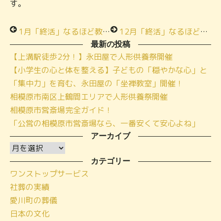
す。
1月「終活」なるほど教室開催日程
12月「終活」なるほど教室開催日程
最新の投稿
【上溝駅徒歩2分！】永田屋で人形供養祭開催
【小学生の心と体を整える】子どもの「穏やかな心」と
「集中力」を育む、永田屋の「坐禅教室」開催！
相模原市南区上鶴間エリアで人形供養祭開催
相模原市営斎場完全ガイド！
「公営の相模原市営斎場なら、一番安くて安心よね」
アーカイブ
ア
ー
カテゴリー
ワンストップサービス
カ
社葬の実績
イ
愛川町の葬儀
ブ
日本の文化