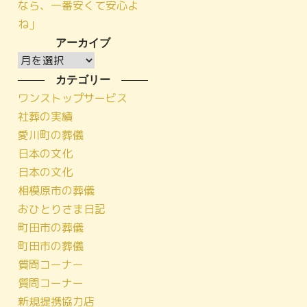
なら、一番安くて安心よ
ね」
アーカイブ
ア
ー
カテゴリー
カ
ワンストップサービス
イ
社葬の実績
ブ
愛川町の葬儀
日本の文化
日本の文化
相模原市の葬儀
おひとりさま日記
町田市の葬儀
町田市の葬儀
質問コーナー
質問コーナー
新規提携協力店