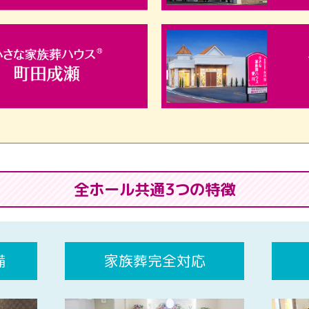
全ホール共通3つの特徴
備
家族葬完全対応