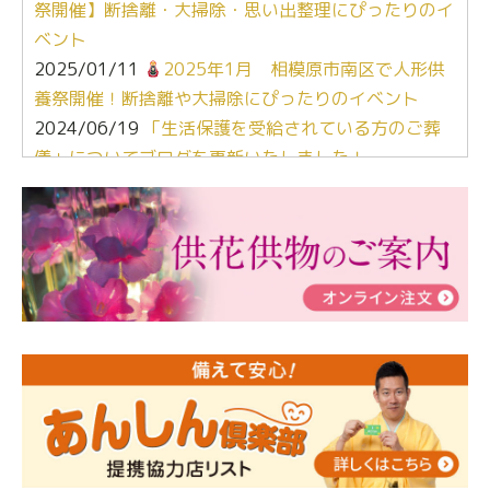
祭開催】断捨離・大掃除・思い出整理にぴったりのイ
ベント
2025/01/11
2025年1月 相模原市南区で人形供
養祭開催！断捨離や大掃除にぴったりのイベント
2024/06/19
「生活保護を受給されている方のご葬
儀」についてブログを更新いたしました！
2024/03/06
【終活なるほど教室】「マンガで学
ぶ！はじめてのお葬式」小さな家族葬ハウス®町田成
瀬 ご参加ありがとうございました！
2024/01/19
令和6年能登半島地震災害の寄付のご報
告
2024/01/01
年始もご遠慮無くお電話ください。
2024/01/01
人形供養 寄付のご報告
2023/12/16
終活なるほど教室＠小さな家族葬ハウ
ス®上鶴間 エンディングノートを書いてみよう！
2023/11/29
永田屋創業110周年記念式典 レンブラ
ントホテル東京町田