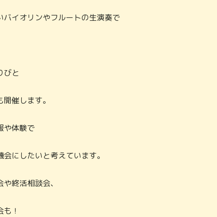
いバイオリンやフルートの生演奏で
りびと
も開催します。
報や体験で
機会にしたいと考えています。
会や終活相談会、
会も！