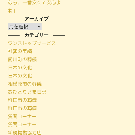
なら、一番安くて安心よ
ね」
アーカイブ
ア
ー
カテゴリー
カ
ワンストップサービス
イ
社葬の実績
ブ
愛川町の葬儀
日本の文化
日本の文化
相模原市の葬儀
おひとりさま日記
町田市の葬儀
町田市の葬儀
質問コーナー
質問コーナー
新規提携協力店