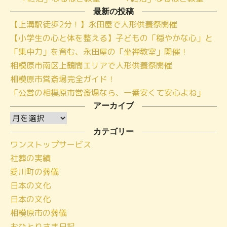
最新の投稿
【上溝駅徒歩2分！】永田屋で人形供養祭開催
【小学生の心と体を整える】子どもの「穏やかな心」と
「集中力」を育む、永田屋の「坐禅教室」開催！
相模原市南区上鶴間エリアで人形供養祭開催
相模原市営斎場完全ガイド！
「公営の相模原市営斎場なら、一番安くて安心よね」
アーカイブ
ア
ー
カテゴリー
ワンストップサービス
カ
社葬の実績
イ
愛川町の葬儀
ブ
日本の文化
日本の文化
相模原市の葬儀
おひとりさま日記