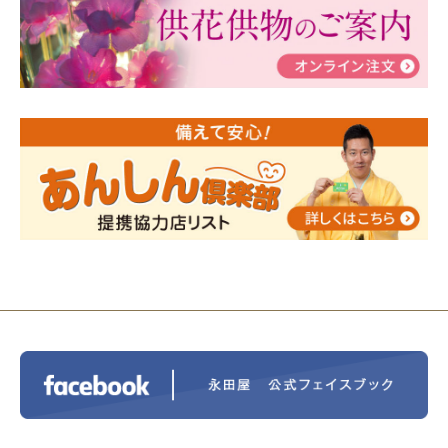
瀬 ご参加ありがとうございました！
2024/01/19
令和6年能登半島地震災害の寄付のご報
告
2024/01/01
年始もご遠慮無くお電話ください。
2024/01/01
人形供養 寄付のご報告
2023/12/16
終活なるほど教室＠小さな家族葬ハウ
ス®上鶴間 エンディングノートを書いてみよう！
2023/11/29
永田屋創業110周年記念式典 レンブラ
ントホテル東京町田