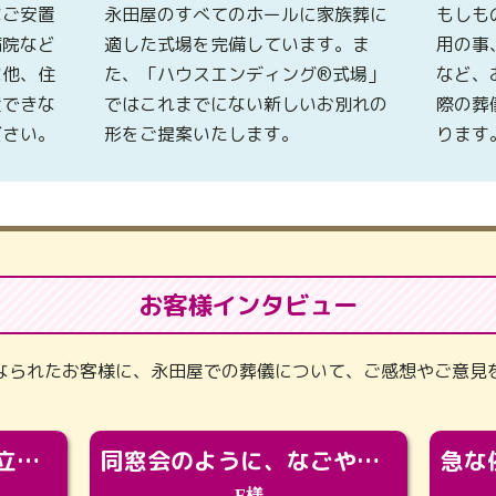
なご安置
永田屋のすべてのホールに家族葬に
もしも
病院など
適した式場を完備しています。ま
用の事
な他、住
た、「ハウスエンディング®式場」
など、
置できな
ではこれまでにない新しいお別れの
際の葬
ださい。
形をご提案いたします。
ります
お客様インタビュー
なられたお客様に、永田屋での葬儀について、ご感想やご意見
「カッコよくなって旅立っていってくれました（笑）もっとカッコいいって言ってあげればよかったな」
同窓会のように、なごやかに。92歳の旅立ちを彩った、再会と感謝の場
F様