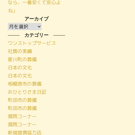
なら、一番安くて安心よ
ね」
アーカイブ
ア
ー
カテゴリー
カ
ワンストップサービス
イ
社葬の実績
ブ
愛川町の葬儀
日本の文化
日本の文化
相模原市の葬儀
おひとりさま日記
町田市の葬儀
町田市の葬儀
質問コーナー
質問コーナー
新規提携協力店