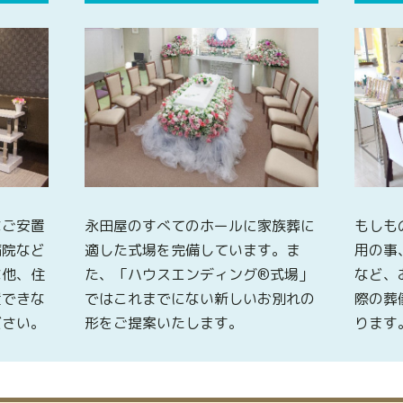
なご安置
永田屋のすべてのホールに家族葬に
もしも
病院など
適した式場を完備しています。ま
用の事
な他、住
た、「ハウスエンディング®式場」
など、
置できな
ではこれまでにない新しいお別れの
際の葬
ださい。
形をご提案いたします。
ります