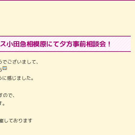
ス小田急相模原にて夕方事前相談会！
うでございまして、
ラ
うに感じました。
ですので、
す。
催しております