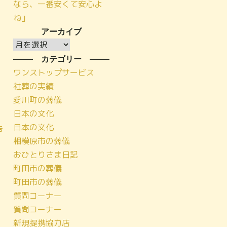
なら、一番安くて安心よ
ね」
アーカイブ
ア
ー
カテゴリー
カ
ワンストップサービス
イ
社葬の実績
ブ
愛川町の葬儀
日本の文化
日本の文化
告
相模原市の葬儀
おひとりさま日記
町田市の葬儀
町田市の葬儀
質問コーナー
質問コーナー
新規提携協力店