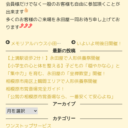
会員様だけでなく一般のお客様も自由に参加頂くことが
出来ます
多くのお客様のご来場を永田屋一同お待ち申し上げてお
ります
メモリアルハウス小田急相模原イベント開催！
いよいよ明後日開催！
最新の投稿
【上溝駅徒歩2分！】永田屋で人形供養祭開催
【小学生の心と体を整える】子どもの「穏やかな心」と
「集中力」を育む、永田屋の「坐禅教室」開催！
相模原市南区上鶴間エリアで人形供養祭開催
相模原市営斎場完全ガイド！
「公営の相模原市営斎場なら、一番安くて安心よね」
アーカイブ
ア
ー
カテゴリー
ワンストップサービス
カ