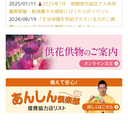
2025/01/11
2025年1月 相模原市南区で人形供
養祭開催！断捨離や大掃除にぴったりのイベント
2024/06/19
「生活保護を受給されている方のご葬
儀」についてブログを更新いたしました！
2024/03/06
【終活なるほど教室】「マンガで学
ぶ！はじめてのお葬式」小さな家族葬ハウス®町田成
瀬 ご参加ありがとうございました！
2024/01/19
令和6年能登半島地震災害の寄付のご報
告
2024/01/01
年始もご遠慮無くお電話ください。
2024/01/01
人形供養 寄付のご報告
2023/12/16
終活なるほど教室＠小さな家族葬ハウ
ス®上鶴間 エンディングノートを書いてみよう！
2023/11/29
永田屋創業110周年記念式典 レンブラ
ントホテル東京町田