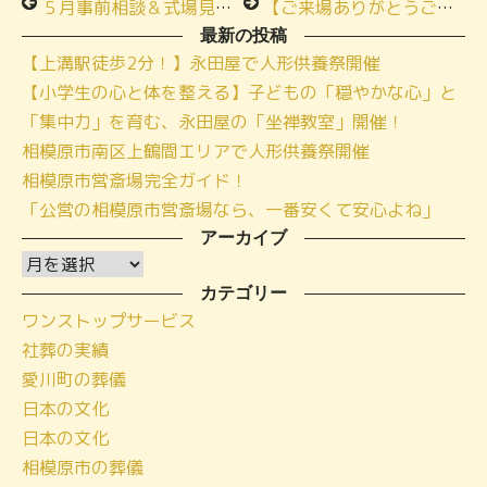
５月事前相談＆式場見学会を(小田急相模原・城山)W開催いたしました！！
【ご来場ありがとうございました！】小さな家族葬ハウス🄬上溝「春の終活祭＆式場内覧会」
最新の投稿
【上溝駅徒歩2分！】永田屋で人形供養祭開催
【小学生の心と体を整える】子どもの「穏やかな心」と
「集中力」を育む、永田屋の「坐禅教室」開催！
相模原市南区上鶴間エリアで人形供養祭開催
相模原市営斎場完全ガイド！
「公営の相模原市営斎場なら、一番安くて安心よね」
アーカイブ
ア
ー
カテゴリー
ワンストップサービス
カ
社葬の実績
イ
愛川町の葬儀
ブ
日本の文化
日本の文化
相模原市の葬儀