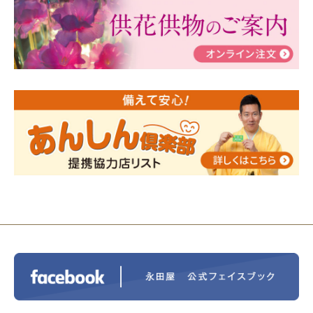
ぶ！はじめてのお葬式」小さな家族葬ハウス®町田成
瀬 ご参加ありがとうございました！
2024/01/19
令和6年能登半島地震災害の寄付のご報
告
2024/01/01
年始もご遠慮無くお電話ください。
2024/01/01
人形供養 寄付のご報告
2023/12/16
終活なるほど教室＠小さな家族葬ハウ
ス®上鶴間 エンディングノートを書いてみよう！
2023/11/29
永田屋創業110周年記念式典 レンブラ
ントホテル東京町田