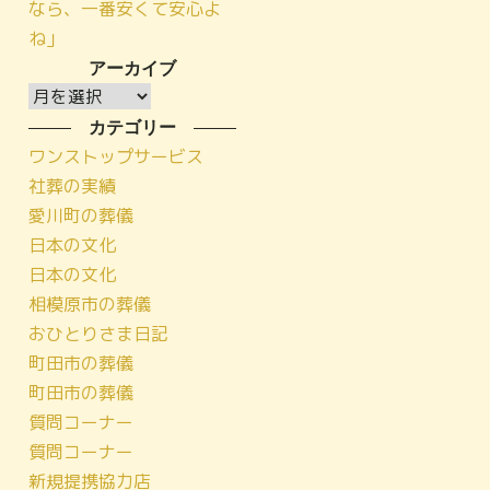
なら、一番安くて安心よ
ね」
アーカイブ
ア
ー
カテゴリー
カ
ワンストップサービス
イ
社葬の実績
ブ
愛川町の葬儀
日本の文化
日本の文化
相模原市の葬儀
おひとりさま日記
町田市の葬儀
町田市の葬儀
質問コーナー
質問コーナー
新規提携協力店