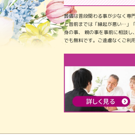
葬儀は普段関わる事が少なく専
と昔前までは「縁起が悪い…」
身の事、 親の事を事前に相談
でも無料です。ご遠慮なくご利