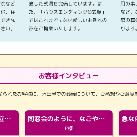
病院など
適した式場を完備しています。ま
用の事
な他、住
た、「ハウスエンディング®式場」
など、
置できな
ではこれまでにない新しいお別れの
際の葬
ださい。
形をご提案いたします。
ります
お客様インタビュー
なられたお客様に、永田屋での葬儀について、ご感想やご意見
「カッコよくなって旅立っていってくれました（笑）もっとカッコいいって言ってあげればよかったな」
同窓会のように、なごやかに。92歳の旅立ちを彩った、再会と感謝の場
F様