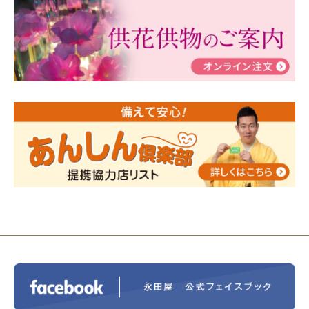
ぶ！はじめてのお葬式」小さな家族葬ハウス®町田成
瀬 ご参加ありがとうございました！
2024/01/19
令和6年能登半島地震災害の寄付のご報
告
2024/01/01
年始もご遠慮無くお電話ください。
2024/01/01
人形供養 寄付のご報告
2023/12/16
終活なるほど教室＠小さな家族葬ハウ
ス®上鶴間 エンディングノートを書いてみよう！
2023/11/29
永田屋創業110周年記念式典 レンブラ
ントホテル東京町田