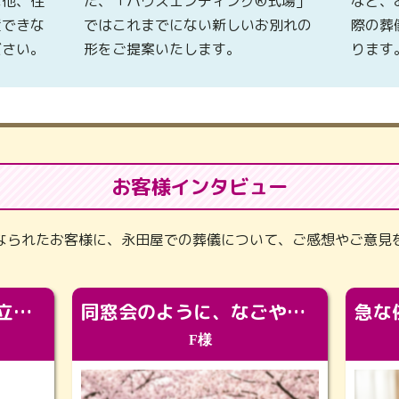
な他、住
た、「ハウスエンディング®式場」
など、
置できな
ではこれまでにない新しいお別れの
際の葬
ださい。
形をご提案いたします。
ります
お客様インタビュー
なられたお客様に、永田屋での葬儀について、ご感想やご意見
「カッコよくなって旅立っていってくれました（笑）もっとカッコいいって言ってあげればよかったな」
同窓会のように、なごやかに。92歳の旅立ちを彩った、再会と感謝の場
F様