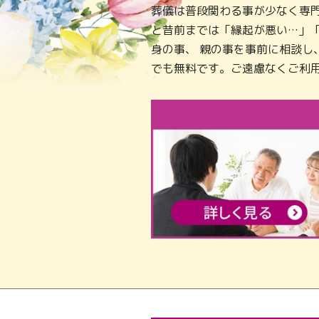
葬儀は普段関わる事が少なく専
と昔前までは「縁起が悪い…」
身の事、 親の事を事前に相談
でも無料です。ご遠慮なくご利