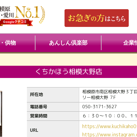
・供物
あんしん倶楽部
企業
くちかほう相模大野店
相模原市南区相模大野３丁目
所在地
リー相模大野 ７F
電話番号
050-3171-3627
営業時間
６：３０～１０：００、１
https://www.kuchika
URL
https://www.instagram.