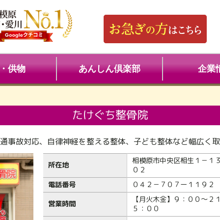
・供物
あんしん倶楽部
企業
たけぐち整骨院
通事故対応、自律神経を整える整体、子ども整体など幅広く取
相模原市中央区相生１－１
所在地
０２
電話番号
０４２－７０７ー１１９２
【月火木金】９：００～２
営業時間
５：００