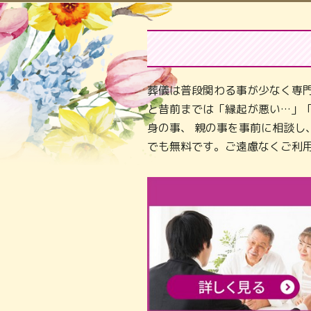
葬儀は普段関わる事が少なく専
と昔前までは「縁起が悪い…」
身の事、 親の事を事前に相談
でも無料です。ご遠慮なくご利