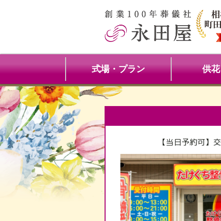
式場・プラン
供花
【当日予約可】交