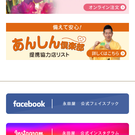
2024/01/19
令和6年能登半島地震災害の寄付のご報
告
2024/01/01
年始もご遠慮無くお電話ください。
2024/01/01
人形供養 寄付のご報告
2023/12/16
終活なるほど教室＠小さな家族葬ハウ
ス®上鶴間 エンディングノートを書いてみよう！
2023/11/29
永田屋創業110周年記念式典 レンブラ
ントホテル東京町田