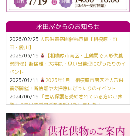
永田屋からのお知らせ
2026/02/25
人形供養祭開催掲示板【相模原・町
田・愛川】
2025/03/19
【相模原市南区・上鶴間で人形供養
祭開催】断捨離・大掃除・思い出整理にぴったりのイ
ベント
2025/01/11
2025年1月 相模原市南区で人形供
養祭開催！断捨離や大掃除にぴったりのイベント
2024/06/19
「生活保護を受給されている方のご葬
儀」についてブログを更新いたしました！
2024/03/06
【終活なるほど教室】「マンガで学
ぶ！はじめてのお葬式」小さな家族葬ハウス®町田成
瀬 ご参加ありがとうございました！