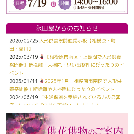
永田屋からのお知らせ
2026/02/25
人形供養祭開催掲示板【相模原・町
田・愛川】
2025/03/19
【相模原市南区・上鶴間で人形供養
祭開催】断捨離・大掃除・思い出整理にぴったりのイ
ベント
2025/01/11
2025年1月 相模原市南区で人形供
養祭開催！断捨離や大掃除にぴったりのイベント
2024/06/19
「生活保護を受給されている方のご葬
儀」についてブログを更新いたしました！
2024/03/06
【終活なるほど教室】「マンガで学
ぶ！はじめてのお葬式」小さな家族葬ハウス®町田成
瀬 ご参加ありがとうございました！