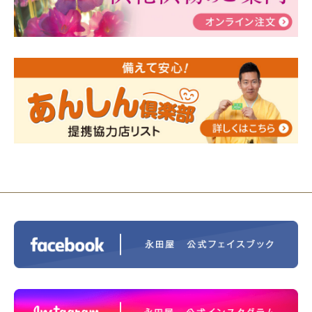
2024/01/19
令和6年能登半島地震災害の寄付のご報
告
2024/01/01
年始もご遠慮無くお電話ください。
2024/01/01
人形供養 寄付のご報告
2023/12/16
終活なるほど教室＠小さな家族葬ハウ
ス®上鶴間 エンディングノートを書いてみよう！
2023/11/29
永田屋創業110周年記念式典 レンブラ
ントホテル東京町田