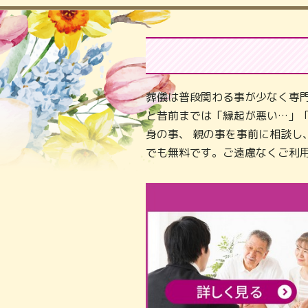
葬儀は普段関わる事が少なく専
と昔前までは「縁起が悪い…」
身の事、 親の事を事前に相談
でも無料です。ご遠慮なくご利