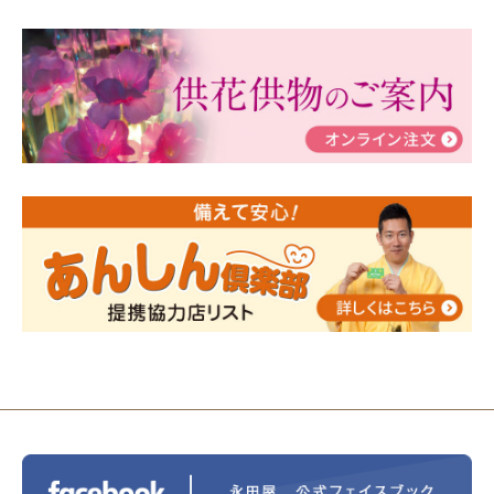
2024/03/06
【終活なるほど教室】「マンガで学
ぶ！はじめてのお葬式」小さな家族葬ハウス®町田成
瀬 ご参加ありがとうございました！
2024/01/19
令和6年能登半島地震災害の寄付のご報
告
2024/01/01
年始もご遠慮無くお電話ください。
2024/01/01
人形供養 寄付のご報告
2023/12/16
終活なるほど教室＠小さな家族葬ハウ
ス®上鶴間 エンディングノートを書いてみよう！
2023/11/29
永田屋創業110周年記念式典 レンブラ
ントホテル東京町田